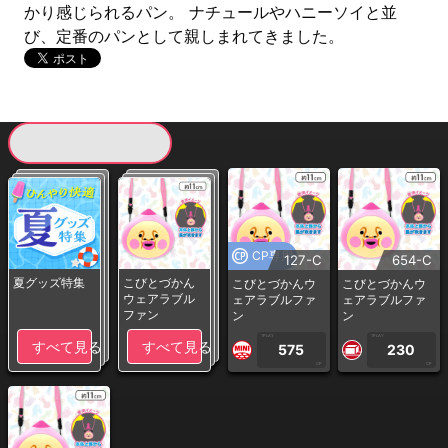
かり感じられるパン。 ナチュールやハニーソイと並
び、定番のパンとして親しまれてきました。
現在提供している景品一覧
CP専用
127-C
654-C
夏グッズ特集
こびとづかん
こびとづかんウ
こびとづかんウ
ウェアラブル
ェアラブルファ
ェアラブルファ
ファン
ン
ン
1PLAY
1PLAY
すべて見る
すべて見る
575
230
CP
CP