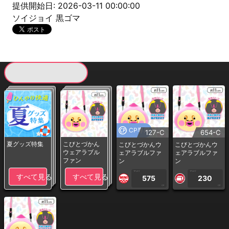
提供開始日: 2026-03-11 00:00:00
ソイジョイ 黒ゴマ
現在提供している景品一覧
CP専用
127-C
654-C
夏グッズ特集
こびとづかん
こびとづかんウ
こびとづかんウ
ウェアラブル
ェアラブルファ
ェアラブルファ
ファン
ン
ン
1PLAY
1PLAY
すべて見る
すべて見る
575
230
CP
CP