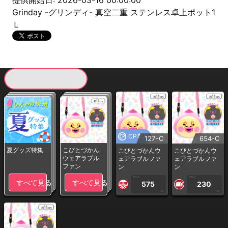
提供開始日: 2026-03-16 00:00:00
Grinday -グリンディ- 真空二重 ステンレス卓上ポット1
Ｌ
現在提供している景品一覧
CP専用
127-C
654-C
夏グッズ特集
こびとづかん
こびとづかんウ
こびとづかんウ
ウェアラブル
ェアラブルファ
ェアラブルファ
ファン
ン
ン
1PLAY
1PLAY
すべて見る
すべて見る
575
230
CP
CP