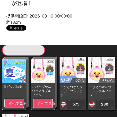
ーが登場！
提供開始日: 2026-03-16 00:00:00
約13cm
現在提供している景品一覧
CP専用
127-C
654-C
夏グッズ特集
こびとづかん
こびとづかんウ
こびとづかんウ
ウェアラブル
ェアラブルファ
ェアラブルファ
ファン
ン
ン
1PLAY
1PLAY
すべて見る
すべて見る
575
230
CP
CP