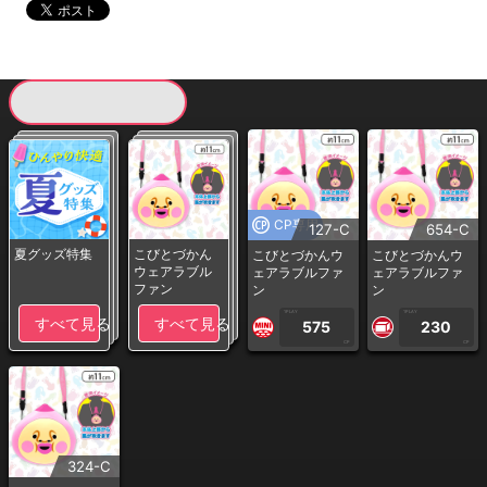
現在提供している景品一覧
CP専用
127-C
654-C
夏グッズ特集
こびとづかん
こびとづかんウ
こびとづかんウ
ウェアラブル
ェアラブルファ
ェアラブルファ
ファン
ン
ン
1PLAY
1PLAY
すべて見る
すべて見る
575
230
CP
CP
324-C