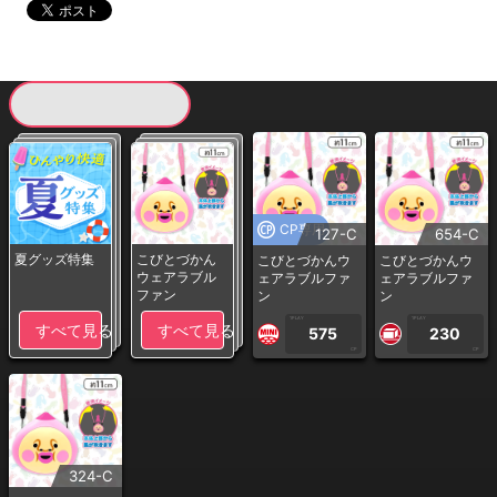
現在提供している景品一覧
CP専用
127-C
654-C
夏グッズ特集
こびとづかん
こびとづかんウ
こびとづかんウ
ウェアラブル
ェアラブルファ
ェアラブルファ
ファン
ン
ン
1PLAY
1PLAY
すべて見る
すべて見る
575
230
CP
CP
324-C