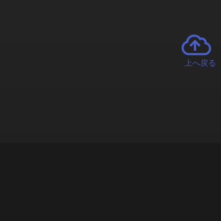
上へ戻る
チャーとは
遊ぶオンラインクレーンゲーム「クラウドキャッチャー」自宅にい
で、UFOキャッチャーを遠隔操作!