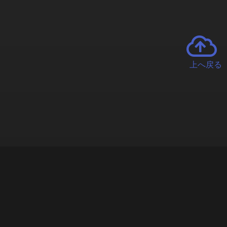
上へ戻る
チャーとは
遊ぶオンラインクレーンゲーム「クラウドキャッチャー」自宅にい
で、UFOキャッチャーを遠隔操作!