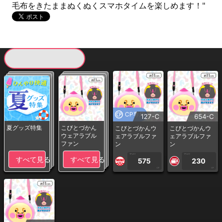
毛布をきたままぬくぬくスマホタイムを楽しめます！"
現在提供している景品一覧
CP専用
127-C
654-C
夏グッズ特集
こびとづかん
こびとづかんウ
こびとづかんウ
ウェアラブル
ェアラブルファ
ェアラブルファ
ファン
ン
ン
1PLAY
1PLAY
すべて見る
すべて見る
575
230
CP
CP