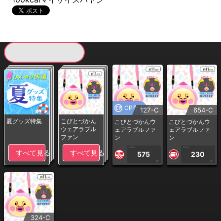
現在提供している景品一覧
CP専用
127-C
654-C
夏グッズ特集
こびとづかん
こびとづかんウ
こびとづかんウ
ウェアラブル
ェアラブルファ
ェアラブルファ
ファン
ン
ン
1PLAY
1PLAY
すべて見る
すべて見る
575
230
CP
CP
324-C