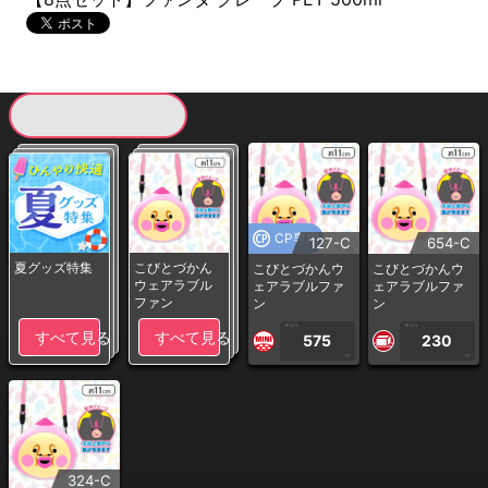
現在提供している景品一覧
CP専用
127-C
654-C
夏グッズ特集
こびとづかん
こびとづかんウ
こびとづかんウ
ウェアラブル
ェアラブルファ
ェアラブルファ
ファン
ン
ン
1PLAY
1PLAY
すべて見る
すべて見る
575
230
CP
CP
324-C