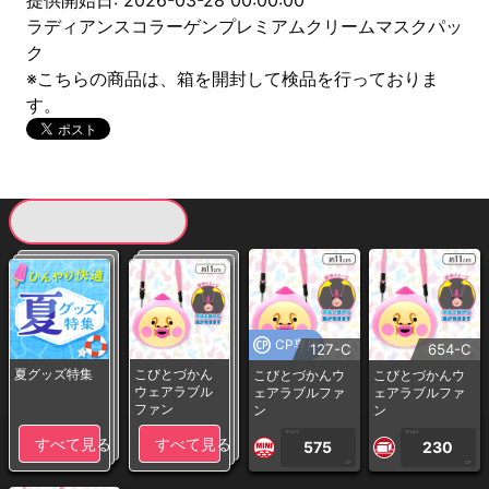
提供開始日: 2026-03-28 00:00:00
ラディアンスコラーゲンプレミアムクリームマスクパッ
ク
※こちらの商品は、箱を開封して検品を行っておりま
す。
現在提供している景品一覧
CP専用
127-C
654-C
夏グッズ特集
こびとづかん
こびとづかんウ
こびとづかんウ
ウェアラブル
ェアラブルファ
ェアラブルファ
ファン
ン
ン
1PLAY
1PLAY
すべて見る
すべて見る
575
230
CP
CP