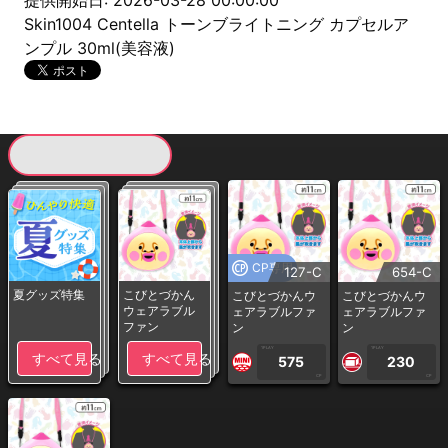
提供開始日: 2026-03-28 00:00:00
Skin1004 Centella トーンブライトニング カプセルア
ンプル 30ml(美容液)
現在提供している景品一覧
CP専用
127-C
654-C
夏グッズ特集
こびとづかん
こびとづかんウ
こびとづかんウ
ウェアラブル
ェアラブルファ
ェアラブルファ
ファン
ン
ン
1PLAY
1PLAY
すべて見る
すべて見る
575
230
CP
CP