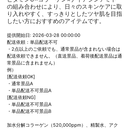
の組み合わせにより、日々のスキンケアに取
り入れやすく、すっきりとしたツヤ肌を目指
したい方におすすめのアイテムです。
提供開始日: 2026-03-28 00:00:00
配送依頼：単品配送不可
・2点以上のご依頼でも、通常景品が含まれない場合は
配送依頼できません。（直送景品、着荷後配送景品は通
常景品に含まれません）
例）
[配送依頼OK]
・通常景品A
・単品配送不可景品A
[配送依頼NG]
・単品配送不可景品A
・単品配送不可景品B
加水分解コラーゲン（520,000ppm）、精製水、アク