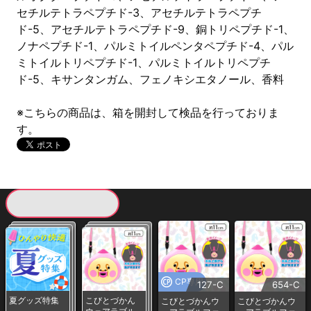
セチルテトラペプチド-3、アセチルテトラペプチ
ド-5、アセチルテトラペプチド-9、銅トリペプチド-1、
ノナペプチド-1、パルミトイルペンタペプチド-4、パル
ミトイルトリペプチド-1、パルミトイルトリペプチ
ド-5、キサンタンガム、フェノキシエタノール、香料
※こちらの商品は、箱を開封して検品を行っておりま
す。
現在提供している景品一覧
CP専用
127-C
654-C
夏グッズ特集
こびとづかん
こびとづかんウ
こびとづかんウ