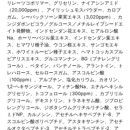
リレーツコポリマー、グリセリン、ナイアシンアミド
（20,000ppm）、アイリッシュモスパウダー、カロブ
ガム、シーバックソーン果実エキス（3,020ppm）、カ
ンジダボンビコラ／グルコース／メチルレイプシードエ
イト発酵物、インドセンダン花エキス、ヒアルロン酸
Na、ホーリーバジル葉エキス、インドセンダン葉エキ
ス、ヒマワリ種子油、ウコン根エキス、サンゴモエキ
ス、ホワイトルーピン種子エキス、ヘマトコッカスプル
ビアリスエキス、グルコマンナン、BG（ブチレングリ
コール）、ベタイン、パンテノール、アラントイン、ト
レハロース、セルロースガム、アスコルビン酸
（100ppm）、アルブチン、塩化カリウム、カオリン、
1,2-ヘキサンジオール、フィチン酸Na、エチルヘキシル
グリセリン、トコフェロール（300ppm）、カプリリル
グリコール、デキストリン、トラネキサム酸、ジプロピ
レングリコール、ジポタシウムグリチルリチン酸、セラ
ミドNP、カルノシン、アセチルヘキサペプチド-8、ア
スコルビン酸ポリペプチド、アスタキサンチン、アセチ
ルオクタペプチド-3、アセチルテトラペプチド-2、ア