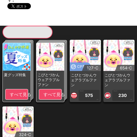
現在提供している景品一覧
CP専用
127-C
654-C
夏グッズ特集
こびとづかん
こびとづかんウ
こびとづかんウ
ウェアラブル
ェアラブルファ
ェアラブルファ
ファン
ン
ン
1PLAY
1PLAY
すべて見る
すべて見る
575
230
CP
CP
324-C