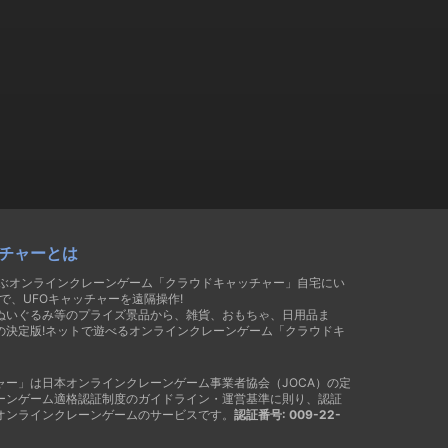
チャーとは
遊ぶオンラインクレーンゲーム「クラウドキャッチャー」自宅にい
で、UFOキャッチャーを遠隔操作!
ぬいぐるみ等のプライズ景品から、雑貨、おもちゃ、日用品ま
の決定版!ネットで遊べるオンラインクレーンゲーム「クラウドキ
ャー」は日本オンラインクレーンゲーム事業者協会（JOCA）の定
ーンゲーム適格認証制度のガイドライン・運営基準に則り、認証
オンラインクレーンゲームのサービスです。
認証番号: 009-22-