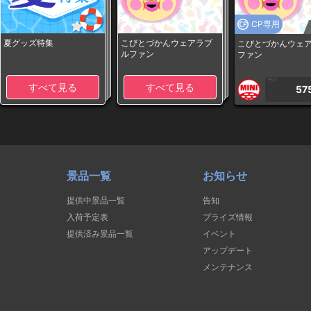
CP専用
夏グッズ特集
こびとづかんウェアラブ
こびとづかんウェ
ルファン
ファン
1PLAY
すべて見る
すべて見る
57
景品一覧
お知らせ
提供中景品一覧
告知
入荷予定表
プライズ情報
提供済み景品一覧
イベント
アップデート
メンテナンス