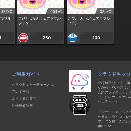
127-C
654-C
324-C
アラブル
こびとづかんウェアラブル
こびとづかんウェアラブル
ファン
ファン
1PLAY
1PLAY
5
230
230
CP
CP
CP
ご利用ガイド
クラウドキャッ
登録無料!ネットで
クラウドキャッチャーとは
ながら、PCやスマホ
プレイ方法
人気のフィギュア、
で、クレーンゲーム
よくあるご質問
ャッチャー」
動作対象端末
「クラウドキャッチ
めるオンラインクレ
マークを付与された
009-02