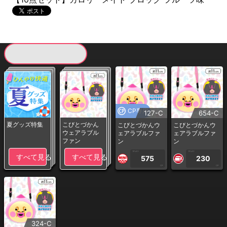
現在提供している景品一覧
CP専用
127-C
654-C
夏グッズ特集
こびとづかん
こびとづかんウ
こびとづかんウ
ウェアラブル
ェアラブルファ
ェアラブルファ
ファン
ン
ン
1PLAY
1PLAY
すべて見る
すべて見る
575
230
CP
CP
324-C