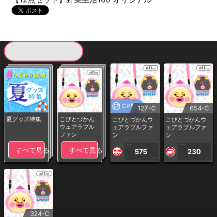
現在提供している景品一覧
CP専用
127-C
654-C
夏グッズ特集
こびとづかん
こびとづかんウ
こびとづかんウ
ウェアラブル
ェアラブルファ
ェアラブルファ
ファン
ン
ン
1PLAY
1PLAY
すべて見る
すべて見る
575
230
CP
CP
324-C