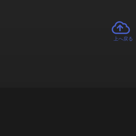
上へ戻る
チャーとは
遊ぶオンラインクレーンゲーム「クラウドキャッチャー」自宅にい
で、UFOキャッチャーを遠隔操作!