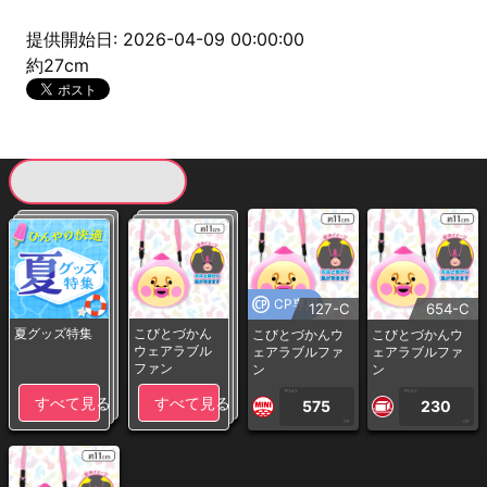
提供開始日: 2026-04-09 00:00:00
約27cm
現在提供している景品一覧
CP専用
127-C
654-C
夏グッズ特集
こびとづかん
こびとづかんウ
こびとづかんウ
ウェアラブル
ェアラブルファ
ェアラブルファ
ファン
ン
ン
1PLAY
1PLAY
すべて見る
すべて見る
575
230
CP
CP