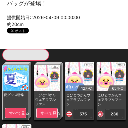
バッグが登場！
提供開始日: 2026-04-09 00:00:00
約20cm
現在提供している景品一覧
CP専用
127-C
654-C
夏グッズ特集
こびとづかん
こびとづかんウ
こびとづかんウ
ウェアラブル
ェアラブルファ
ェアラブルファ
ファン
ン
ン
1PLAY
1PLAY
すべて見る
すべて見る
575
230
CP
CP