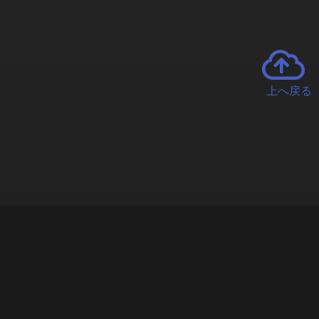
上へ戻る
チャーとは
遊ぶオンラインクレーンゲーム「クラウドキャッチャー」自宅にい
で、UFOキャッチャーを遠隔操作!