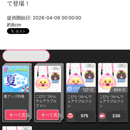
て登場！
提供開始日: 2026-04-09 00:00:00
約8cm
現在提供している景品一覧
CP専用
127-C
654-C
夏グッズ特集
こびとづかん
こびとづかんウ
こびとづかんウ
ウェアラブル
ェアラブルファ
ェアラブルファ
ファン
ン
ン
1PLAY
1PLAY
すべて見る
すべて見る
575
230
CP
CP