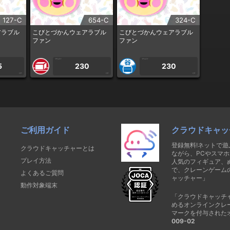
127-C
654-C
324-C
アラブル
こびとづかんウェアラブル
こびとづかんウェアラブル
ファン
ファン
1PLAY
1PLAY
5
230
230
CP
CP
CP
ご利用ガイド
クラウドキャッ
登録無料!ネットで
クラウドキャッチャーとは
ながら、PCやスマホ
プレイ方法
人気のフィギュア、
で、クレーンゲーム
よくあるご質問
ャッチャー」
動作対象端末
「クラウドキャッチ
めるオンラインクレ
マークを付与された
009-02