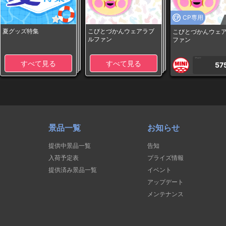
CP専用
夏グッズ特集
こびとづかんウェアラブ
こびとづかんウェ
ルファン
ファン
1PLAY
すべて見る
すべて見る
57
景品一覧
お知らせ
提供中景品一覧
告知
入荷予定表
プライズ情報
提供済み景品一覧
イベント
アップデート
メンテナンス