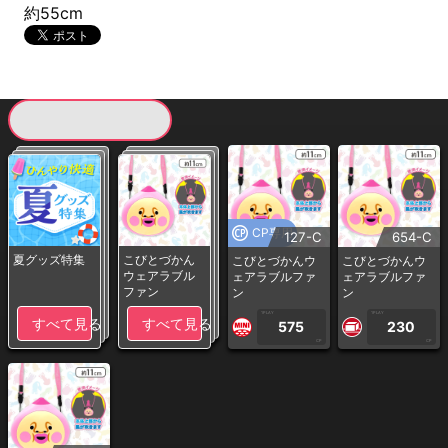
約55cm
現在提供している景品一覧
CP専用
127-C
654-C
夏グッズ特集
こびとづかん
こびとづかんウ
こびとづかんウ
ウェアラブル
ェアラブルファ
ェアラブルファ
ファン
ン
ン
1PLAY
1PLAY
すべて見る
すべて見る
575
230
CP
CP