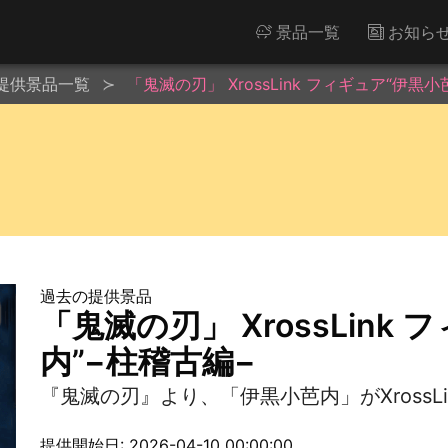
景品一覧
お知ら
提供景品一覧
「鬼滅の刃」 XrossLink フィギュア“伊黒
過去の提供景品
「鬼滅の刃」 XrossLink
内”−柱稽古編−
『鬼滅の刃』より、「伊黒小芭内」がXrossL
提供開始日: 2026-04-10 00:00:00