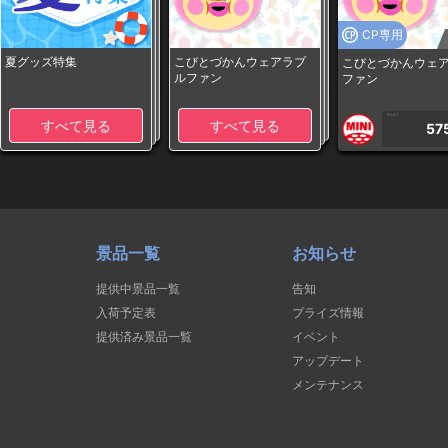
CP専用
夏グッズ特集
こびとづかんウェアラブ
こびとづかんウェ
ルファン
ファン
1PLAY
すべて見る
すべて見る
57
景品一覧
お知らせ
提供中景品一覧
告知
入荷予定表
プライズ情報
提供済み景品一覧
イベント
アップデート
メンテナンス