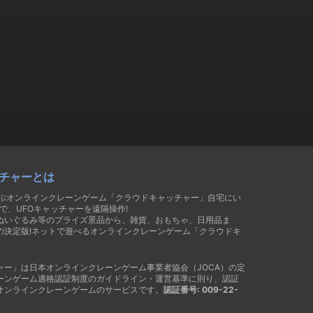
チャーとは
遊ぶオンラインクレーンゲーム「クラウドキャッチャー」自宅にい
で、UFOキャッチャーを遠隔操作!
ぬいぐるみ等のプライズ景品から、雑貨、おもちゃ、日用品ま
の決定版!ネットで遊べるオンラインクレーンゲーム「クラウドキ
ャー」は日本オンラインクレーンゲーム事業者協会（JOCA）の定
ーンゲーム適格認証制度のガイドライン・運営基準に則り、認証
オンラインクレーンゲームのサービスです。
認証番号: 009-22-