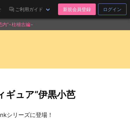
せ
ご利用ガイド
新規会員登録
ログイン
小芭内”−柱稽古編−
 フィギュア“伊黒小芭
inkシリーズに登場！