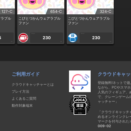
127-C
654-C
324-C
アラブル
こびとづかんウェアラブル
こびとづかんウェアラブル
ファン
ファン
1PLAY
1PLAY
5
230
230
CP
CP
CP
ご利用ガイド
クラウドキャッ
登録無料!ネットで
クラウドキャッチャーとは
ながら、PCやスマホ
プレイ方法
人気のフィギュア、
で、クレーンゲーム
よくあるご質問
ャッチャー」
動作対象端末
「クラウドキャッチ
めるオンラインクレ
マークを付与された
009-02