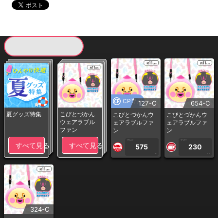
現在提供している景品一覧
CP専用
127-C
654-C
夏グッズ特集
こびとづかん
こびとづかんウ
こびとづかんウ
ウェアラブル
ェアラブルファ
ェアラブルファ
ファン
ン
ン
1PLAY
1PLAY
すべて見る
すべて見る
575
230
CP
CP
324-C