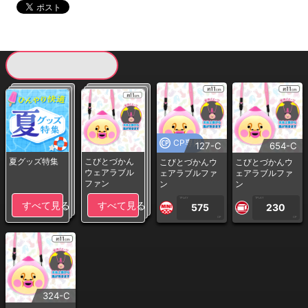
現在提供している景品一覧
CP専用
127-C
654-C
夏グッズ特集
こびとづかん
こびとづかんウ
こびとづかんウ
ウェアラブル
ェアラブルファ
ェアラブルファ
ファン
ン
ン
1PLAY
1PLAY
すべて見る
すべて見る
575
230
CP
CP
324-C