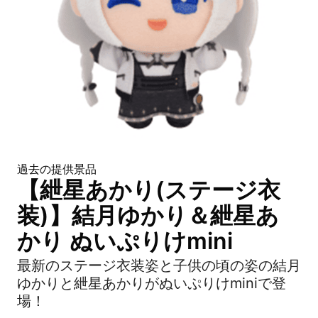
過去の提供景品
【紲星あかり(ステージ衣
装)】結月ゆかり＆紲星あ
かり ぬいぷりけmini
最新のステージ衣装姿と子供の頃の姿の結月
ゆかりと紲星あかりがぬいぷりけminiで登
場！