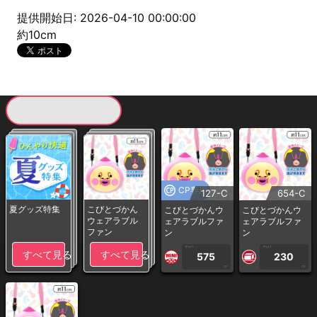
提供開始日: 2026-04-10 00:00:00
約10cm
現在提供している景品一覧
CP専用
127-C
654-C
夏グッズ特集
こびとづかん
こびとづかんウ
こびとづかんウ
ウェアラブル
ェアラブルファ
ェアラブルファ
ファン
ン
ン
1PLAY
1PLAY
すべて見る
すべて見る
575
230
CP
CP