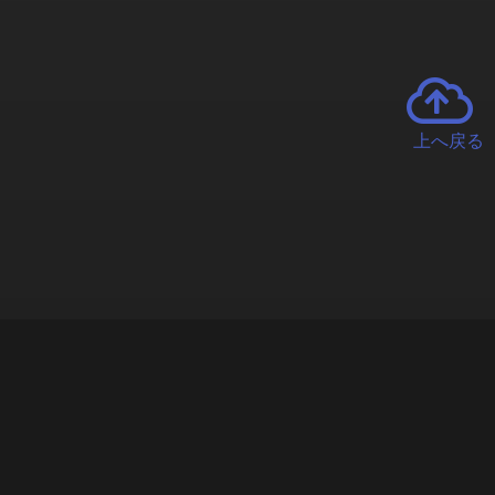
上へ戻る
チャーとは
遊ぶオンラインクレーンゲーム「クラウドキャッチャー」自宅にい
で、UFOキャッチャーを遠隔操作!