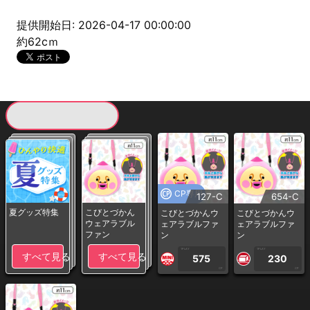
提供開始日: 2026-04-17 00:00:00
約62cｍ
現在提供している景品一覧
CP専用
127-C
654-C
夏グッズ特集
こびとづかん
こびとづかんウ
こびとづかんウ
ウェアラブル
ェアラブルファ
ェアラブルファ
ファン
ン
ン
1PLAY
1PLAY
すべて見る
すべて見る
575
230
CP
CP