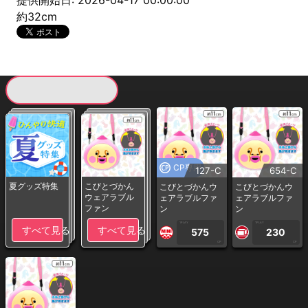
提供開始日: 2026-04-17 00:00:00
約32cm
現在提供している景品一覧
CP専用
127-C
654-C
夏グッズ特集
こびとづかん
こびとづかんウ
こびとづかんウ
ウェアラブル
ェアラブルファ
ェアラブルファ
ファン
ン
ン
1PLAY
1PLAY
すべて見る
すべて見る
575
230
CP
CP