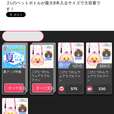
２Lのペットボトルが最大8本入るサイズで大容量で
す！
現在提供している景品一覧
CP専用
127-C
654-C
夏グッズ特集
こびとづかん
こびとづかんウ
こびとづかんウ
ウェアラブル
ェアラブルファ
ェアラブルファ
ファン
ン
ン
1PLAY
1PLAY
すべて見る
すべて見る
575
230
CP
CP