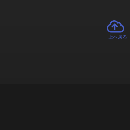
上へ戻る
チャーとは
遊ぶオンラインクレーンゲーム「クラウドキャッチャー」自宅にい
で、UFOキャッチャーを遠隔操作!