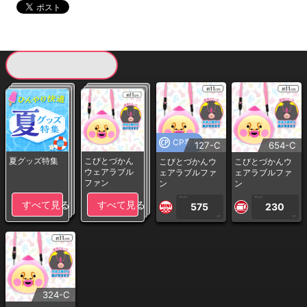
現在提供している景品一覧
CP専用
127-C
654-C
夏グッズ特集
こびとづかん
こびとづかんウ
こびとづかんウ
ウェアラブル
ェアラブルファ
ェアラブルファ
ファン
ン
ン
1PLAY
1PLAY
すべて見る
すべて見る
575
230
CP
CP
324-C