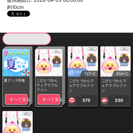
提供開始日: 2026-04-03 00:00:00
約10cm
現在提供している景品一覧
CP専用
127-C
654-C
夏グッズ特集
こびとづかん
こびとづかんウ
こびとづかんウ
ウェアラブル
ェアラブルファ
ェアラブルファ
ファン
ン
ン
1PLAY
1PLAY
すべて見る
すべて見る
575
230
CP
CP