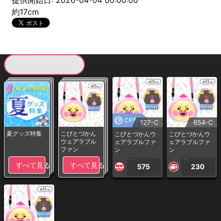
提供開始日: 2026-04-04 00:00:00
約17cm
現在提供している景品一覧
CP専用
127-C
654-C
夏グッズ特集
こびとづかん
こびとづかんウ
こびとづかんウ
ウェアラブル
ェアラブルファ
ェアラブルファ
ファン
ン
ン
1PLAY
1PLAY
すべて見る
すべて見る
575
230
CP
CP