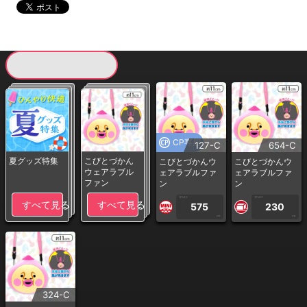
現在提供している景品一覧
CP専用
127-C
654-C
夏グッズ特集
こびとづかん
こびとづかんウ
こびとづかんウ
ウェアラブル
ェアラブルファ
ェアラブルファ
ファン
ン
ン
1PLAY
1PLAY
すべて見る
すべて見る
575
230
CP
CP
324-C