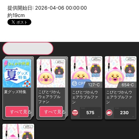
提供開始日: 2026-04-06 00:00:00
約19cm
現在提供している景品一覧
CP専用
127-C
654-C
夏グッズ特集
こびとづかん
こびとづかんウ
こびとづかんウ
ウェアラブル
ェアラブルファ
ェアラブルファ
ファン
ン
ン
1PLAY
1PLAY
すべて見る
すべて見る
575
230
CP
CP