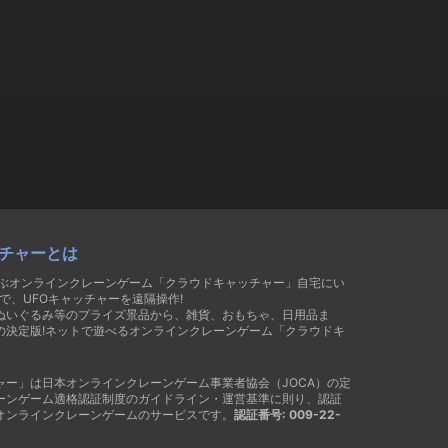
チャーとは
遊ぶオンラインクレーンゲーム「クラウドキャッチャー」自宅にい
で、UFOキャッチャーを遠隔操作!
ぬいぐるみ等のプライズ景品から、雑貨、おもちゃ、日用品ま
の決定版!ネットで遊べるオンラインクレーンゲーム「クラウドキ
ャー」は日本オンラインクレーンゲーム事業者協会（JOCA）の定
ーンゲーム適格認証制度のガイドライン・運営基準に則り、認証
オンラインクレーンゲームのサービスです。
認証番号: 009-22-