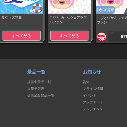
CP専用
夏グッズ特集
こびとづかんウェアラブ
こびとづかんウェ
ルファン
ファン
1PLAY
すべて見る
すべて見る
57
景品一覧
お知らせ
提供中景品一覧
告知
入荷予定表
プライズ情報
提供済み景品一覧
イベント
アップデート
メンテナンス