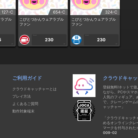
127-C
654-C
324-C
アラブル
こびとづかんウェアラブル
こびとづかんウェアラブル
ファン
ファン
1PLAY
1PLAY
5
230
230
CP
CP
CP
ご利用ガイド
クラウドキャッ
登録無料!ネットで
クラウドキャッチャーとは
ながら、PCやスマホ
プレイ方法
人気のフィギュア、
で、クレーンゲーム
よくあるご質問
ャッチャー」
動作対象端末
「クラウドキャッチ
めるオンラインクレ
マークを付与された
009-02