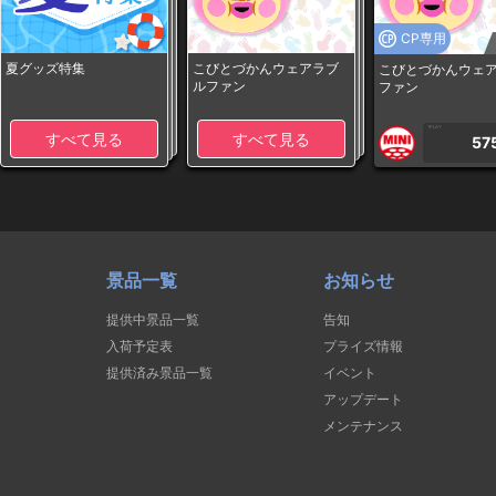
CP専用
夏グッズ特集
こびとづかんウェアラブ
こびとづかんウェ
ルファン
ファン
1PLAY
すべて見る
すべて見る
57
景品一覧
お知らせ
提供中景品一覧
告知
入荷予定表
プライズ情報
提供済み景品一覧
イベント
アップデート
メンテナンス