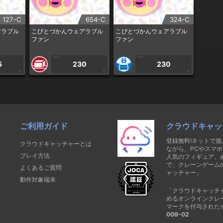
127-C
654-C
324-C
アラブル
こびとづかんウェアラブル
こびとづかんウェアラブル
ファン
ファン
1PLAY
1PLAY
5
230
230
CP
CP
CP
ご利用ガイド
クラウドキャッ
登録無料!ネットで
クラウドキャッチャーとは
ながら、PCやスマホ
プレイ方法
人気のフィギュア、
で、クレーンゲーム
よくあるご質問
ャッチャー」
動作対象端末
「クラウドキャッチ
めるオンラインクレ
マークを付与された
009-02