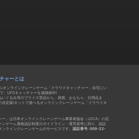
チャーとは
遊ぶオンラインクレーンゲーム「クラウドキャッチャー」自宅にい
で、UFOキャッチャーを遠隔操作!
ぬいぐるみ等のプライズ景品から、雑貨、おもちゃ、日用品ま
の決定版!ネットで遊べるオンラインクレーンゲーム「クラウドキ
ャー」は日本オンラインクレーンゲーム事業者協会（JOCA）の定
ーンゲーム適格認証制度のガイドライン・運営基準に則り、認証
オンラインクレーンゲームのサービスです。
認証番号: 009-22-