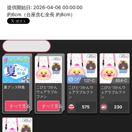
提供開始日: 2026-04-06 00:00:00
約6cm（台座含む全長 約8cm）
現在提供している景品一覧
CP専用
127-C
654-C
夏グッズ特集
こびとづかん
こびとづかんウ
こびとづかんウ
ウェアラブル
ェアラブルファ
ェアラブルファ
ファン
ン
ン
1PLAY
1PLAY
すべて見る
すべて見る
575
230
CP
CP