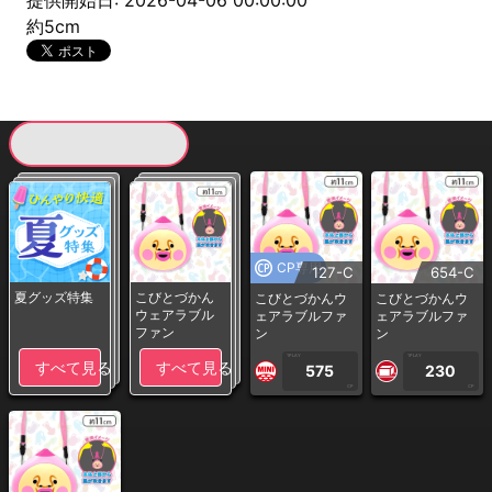
提供開始日: 2026-04-06 00:00:00
約5cm
現在提供している景品一覧
CP専用
127-C
654-C
夏グッズ特集
こびとづかん
こびとづかんウ
こびとづかんウ
ウェアラブル
ェアラブルファ
ェアラブルファ
ファン
ン
ン
1PLAY
1PLAY
すべて見る
すべて見る
575
230
CP
CP