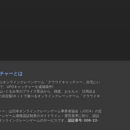
チャーとは
遊ぶオンラインクレーンゲーム「クラウドキャッチャー」自宅にい
で、UFOキャッチャーを遠隔操作!
ぬいぐるみ等のプライズ景品から、雑貨、おもちゃ、日用品ま
の決定版!ネットで遊べるオンラインクレーンゲーム「クラウドキ
ャー」は日本オンラインクレーンゲーム事業者協会（JOCA）の定
ーンゲーム適格認証制度のガイドライン・運営基準に則り、認証
オンラインクレーンゲームのサービスです。
認証番号: 009-22-