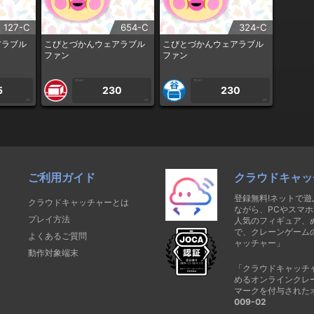
127-C
654-C
324-C
アラブル
こびとづかんウェアラブル
こびとづかんウェアラブル
ファン
ファン
1PLAY
1PLAY
5
230
230
CP
CP
CP
ご利用ガイド
クラウドキャッ
登録無料!ネットで
クラウドキャッチャーとは
ながら、PCやスマホ
プレイ方法
人気のフィギュア、
で、クレーンゲーム
よくあるご質問
ャッチャー」
動作対象端末
「クラウドキャッチ
めるオンラインクレ
マークを付与された
009-02