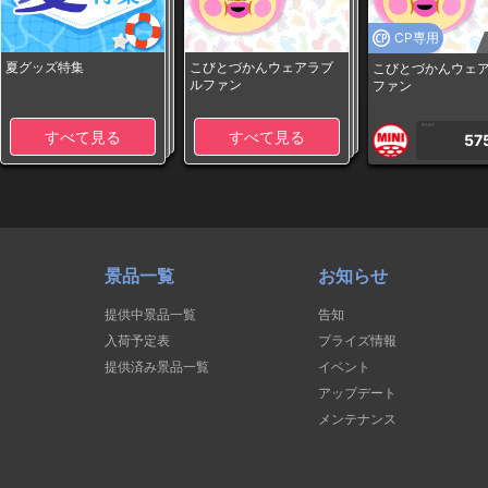
CP専用
夏グッズ特集
こびとづかんウェアラブ
こびとづかんウェ
ルファン
ファン
1PLAY
すべて見る
すべて見る
57
景品一覧
お知らせ
提供中景品一覧
告知
入荷予定表
プライズ情報
提供済み景品一覧
イベント
アップデート
メンテナンス