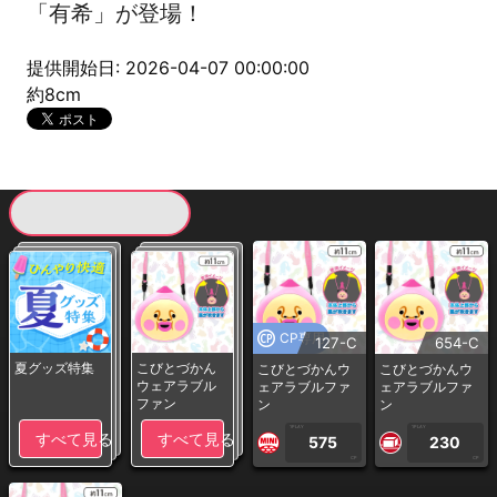
「有希」が登場！
提供開始日: 2026-04-07 00:00:00
約8cm
現在提供している景品一覧
CP専用
127-C
654-C
夏グッズ特集
こびとづかん
こびとづかんウ
こびとづかんウ
ウェアラブル
ェアラブルファ
ェアラブルファ
ファン
ン
ン
1PLAY
1PLAY
すべて見る
すべて見る
575
230
CP
CP