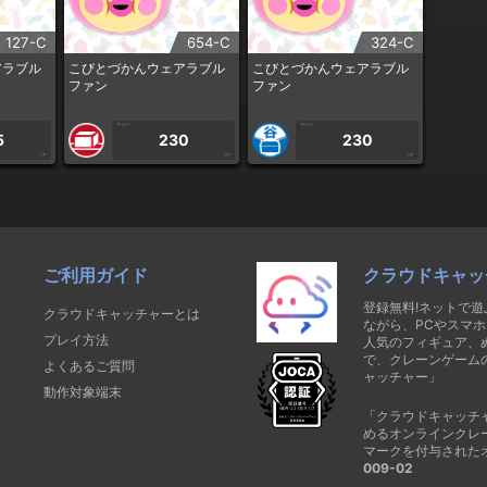
127-C
654-C
324-C
アラブル
こびとづかんウェアラブル
こびとづかんウェアラブル
ファン
ファン
1PLAY
1PLAY
5
230
230
CP
CP
CP
ご利用ガイド
クラウドキャッ
登録無料!ネットで
クラウドキャッチャーとは
ながら、PCやスマホ
プレイ方法
人気のフィギュア、
で、クレーンゲーム
よくあるご質問
ャッチャー」
動作対象端末
「クラウドキャッチ
めるオンラインクレ
マークを付与された
009-02