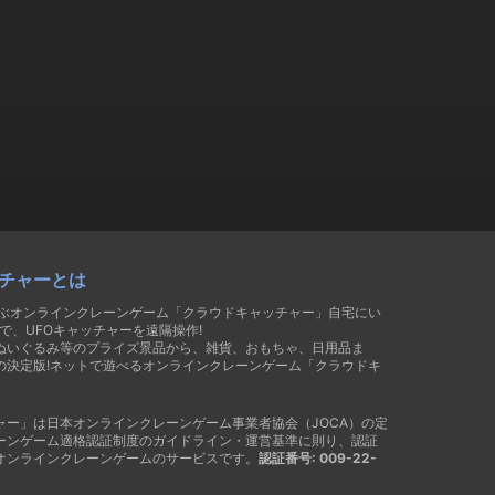
チャーとは
遊ぶオンラインクレーンゲーム「クラウドキャッチャー」自宅にい
で、UFOキャッチャーを遠隔操作!
ぬいぐるみ等のプライズ景品から、雑貨、おもちゃ、日用品ま
の決定版!ネットで遊べるオンラインクレーンゲーム「クラウドキ
ャー」は日本オンラインクレーンゲーム事業者協会（JOCA）の定
ーンゲーム適格認証制度のガイドライン・運営基準に則り、認証
オンラインクレーンゲームのサービスです。
認証番号: 009-22-