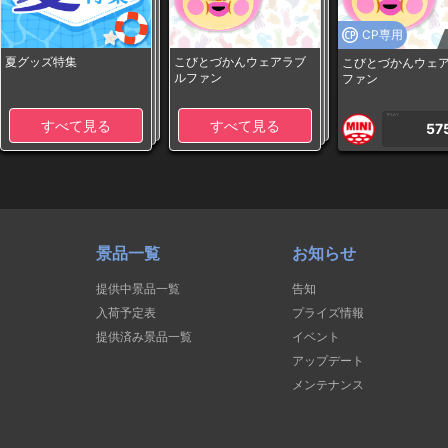
CP専用
夏グッズ特集
こびとづかんウェアラブ
こびとづかんウェ
ルファン
ファン
1PLAY
すべて見る
すべて見る
57
景品一覧
お知らせ
提供中景品一覧
告知
入荷予定表
プライズ情報
提供済み景品一覧
イベント
アップデート
メンテナンス