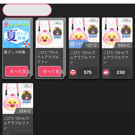
現在提供している景品一覧
CP専用
127-C
654-C
夏グッズ特集
こびとづかん
こびとづかんウ
こびとづかんウ
ウェアラブル
ェアラブルファ
ェアラブルファ
ファン
ン
ン
1PLAY
1PLAY
すべて見る
すべて見る
575
230
CP
CP
324-C
こびとづかんウ
ェアラブルファ
ン
1PLAY