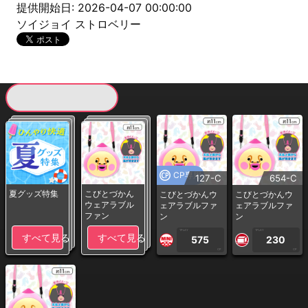
提供開始日: 2026-04-07 00:00:00
ソイジョイ ストロベリー
現在提供している景品一覧
CP専用
127-C
654-C
夏グッズ特集
こびとづかん
こびとづかんウ
こびとづかんウ
ウェアラブル
ェアラブルファ
ェアラブルファ
ファン
ン
ン
1PLAY
1PLAY
すべて見る
すべて見る
575
230
CP
CP