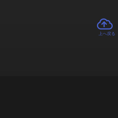
上へ戻る
チャーとは
遊ぶオンラインクレーンゲーム「クラウドキャッチャー」自宅にい
で、UFOキャッチャーを遠隔操作!