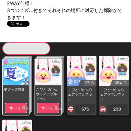
2WAY仕様！
3つのノズル付きでそれぞれの場所に対応した掃除がで
きます！
現在提供している景品一覧
CP専用
127-C
654-C
夏グッズ特集
こびとづかん
こびとづかんウ
こびとづかんウ
ウェアラブル
ェアラブルファ
ェアラブルファ
ファン
ン
ン
1PLAY
1PLAY
すべて見る
すべて見る
575
230
CP
CP